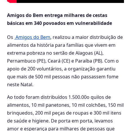
Amigos do Bem
entrega milhares de cestas
básicas em 340 povoados
em vulnerabilidade
Os
Amigos do Bem
, realiz
ou
a maior
distribuição
de
alimentos da
história
para
famílias
que vivem
em
extrema pobreza
no sertão de Alagoas
(AL)
,
Pernambuco
(PE)
,
C
ear
á
(CE)
e Paraíba (PB)
.
Com o
apoio de
200
voluntários
,
a organização
garanti
u
que mais de 500 mil pessoas não pass
assem
fome
neste
Natal
.
Ao todo foram distribuídos 1.500.00o quilos de
alimentos, 10 mil panetones, 10 mil colchões, 150 mil
brinquedos, 200 mil peças de roupas e 300 mil itens
de saúde e higiene. De porta em porta, levamos
amor e esperança para milhares de pessoas que