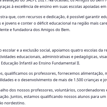
a avaliação do SAEPE 2021. Na ocasião, os Amigos do Bem
raças à excelência de ensino em suas escolas apoiadas em 
stra que, com recursos e dedicação, é possível garantir e
 e jovens e conter o déficit educacional na região mais care
idente e fundadora dos Amigos do Bem.
 escolar e a exclusão social, apoiamos quatro escolas da r
ividades educacionais, administrativas e pedagógicas, vis
 Educação Infantil ao Ensino Fundamental II.
, qualificamos os professores, fornecemos alimentação, m
ilidades e o desenvolvimento de mais de 1.500 crianças e jo
alho dos nossos professores, voluntários, coordenadores 
ação. Juntos, estamos qualificando
nossos alunos para um 
ão nordestino.