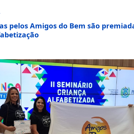
m
das pelos Amigos do Bem são premiad
fabetização