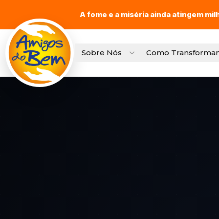
A fome e a miséria ainda atingem mil
Sobre Nós
Como Transforma