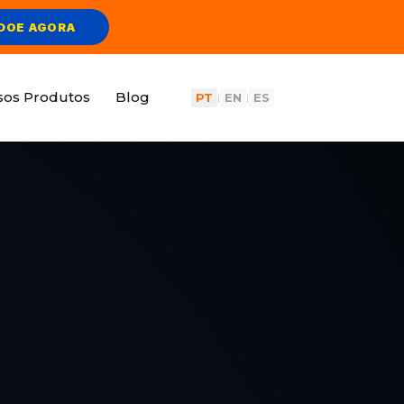
DOE AGORA
sos Produtos
Blog
PT
EN
ES
|
|