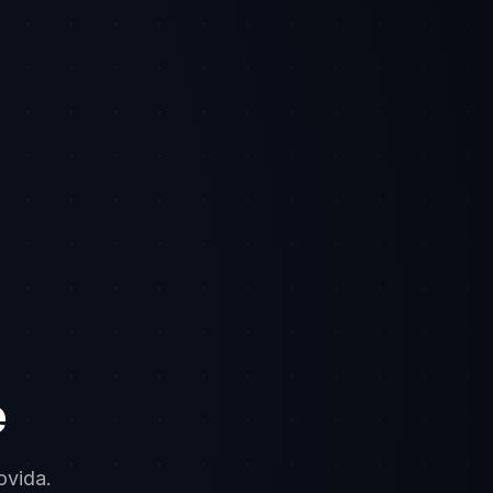
e
ovida.