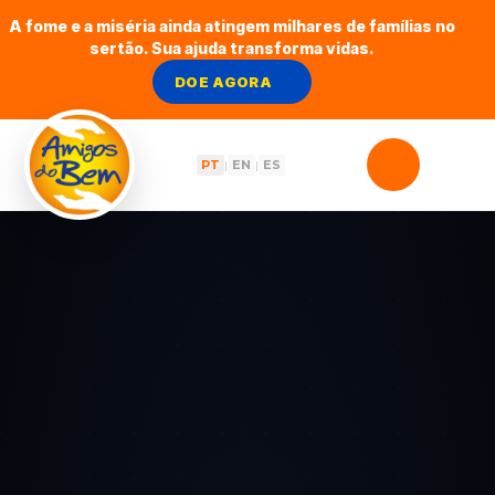
A fome e a miséria ainda atingem milhares de famílias no
sertão. Sua ajuda transforma vidas.
DOE AGORA
PT
EN
ES
|
|