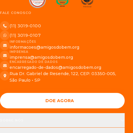
FALE CONOSCO
(11) 3019-0100
(11) 3019-0107
INFORMAÇÕES
informacoes@amigosdobem.org
IMPRENSA
imprensa@amigosdobem.org
ENCARREGADO DE DADOS
encarregado-de-dados@amigosdobem.org
Rua Dr. Gabriel de Resende, 122, CEP: 03350-005,
São Paulo • SP
DOE AGORA
SOBRE NÓS