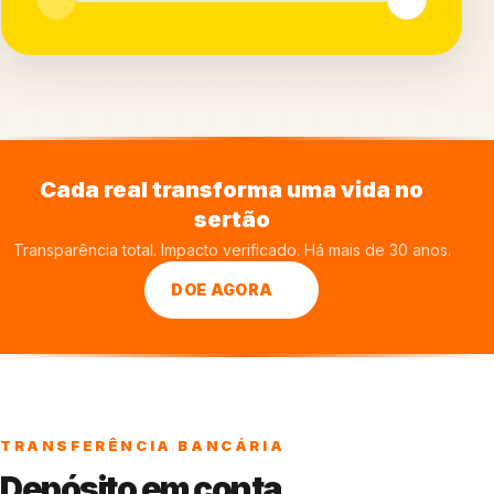
Cada real transforma uma vida no
sertão
Transparência total. Impacto verificado. Há mais de 30 anos.
DOE AGORA
TRANSFERÊNCIA BANCÁRIA
Depósito em conta