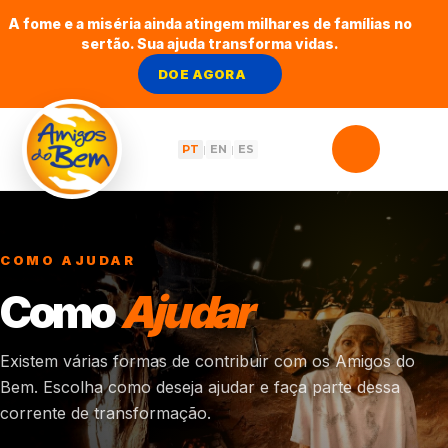
A fome e a miséria ainda atingem milhares de famílias no
sertão. Sua ajuda transforma vidas.
DOE AGORA
PT
EN
ES
|
|
COMO AJUDAR
Como
Ajudar
Existem várias formas de contribuir com os Amigos do
Bem. Escolha como deseja ajudar e faça parte dessa
corrente de transformação.