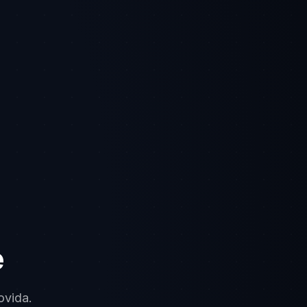
e
ovida.