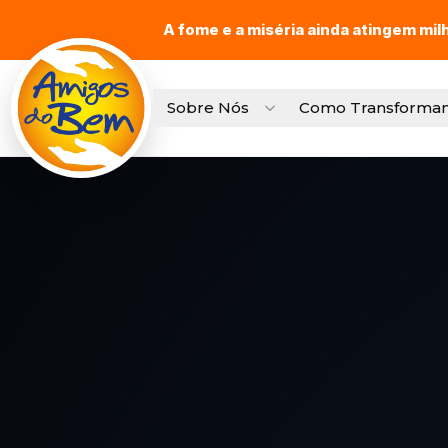
A fome e a miséria ainda atingem mil
Sobre Nós
Como Transforma