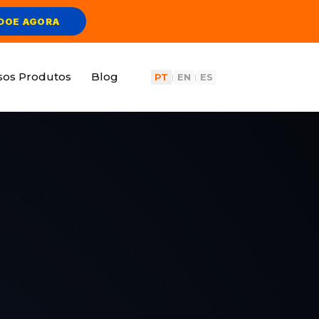
DOE AGORA
sos Produtos
Blog
PT
EN
ES
|
|