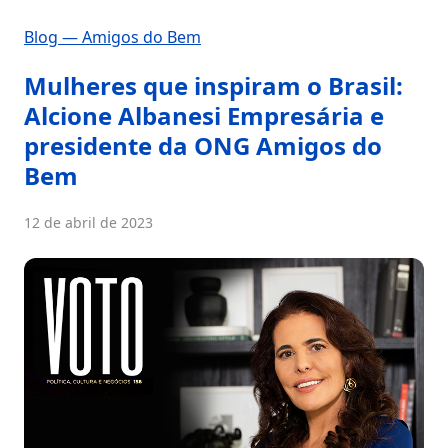
Blog — Amigos do Bem
Mulheres que inspiram o Brasil:
Alcione Albanesi Empresária e
presidente da ONG Amigos do
Bem
12 de abril de 2023