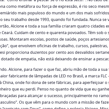
iona como metáfora ou força de expressão, é rio seco mesm
 semiárido mais populoso do mundo e um dos mais sofridos.
 seu trabalho desde 1993, quando foi fundada. Nunca se vi
rtão, Alcione e toda a sua família criaram quatro cidades e
 Ceará. Cuidam de cento e quarenta povoados. Têm sob o 
ssoas. Montaram escolas, postos de saúde, poços artesian
ão”, que envolvem oficinas de trabalho, cursos, palestras, 
nesi proporciona duzentos por cento aos desvalidos sertane
o dotado de empatia, não está deixando de ensinar a pescar.
fundo. Alcione, para fazer o que faz, abriu mão de toda a sua
ior fabricante de lâmpadas de LED no Brasil, a marca FLC 
à China, onde foi dona de sete fábricas, para aperfeiçoar o
heiro que eu perdi. Penso no quanto de vida que eu ganhei
 braçadas para alcançar o sucesso, principalmente no ram
sculino”. Os que vêm para o mundo com a missão de faze
“contrato com Deus”, como define a própria Alcione. Miss