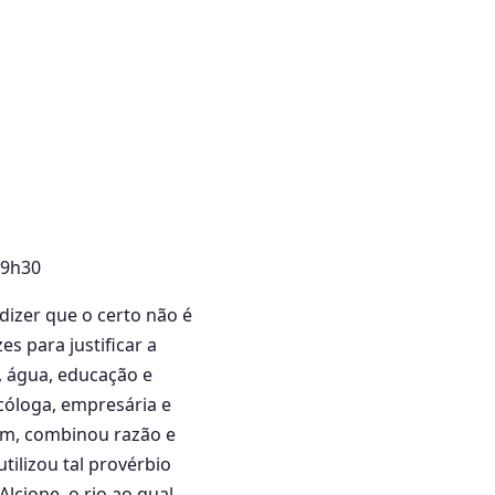
09h30
izer que o certo não é
es para justificar a
, água, educação e
cóloga, empresária e
em, combinou razão e
ilizou tal provérbio
lcione, o rio ao qual