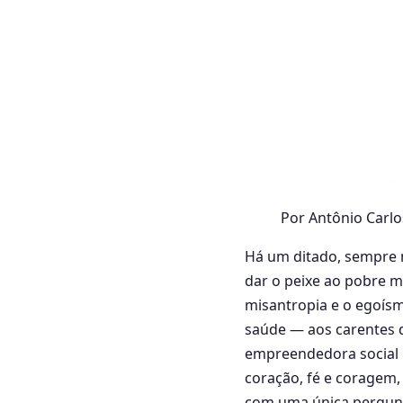
Por Antônio Carlo
Há um ditado, sempre 
dar o peixe ao pobre ma
misantropia e o egoís
saúde — aos carentes d
empreendedora social 
coração, fé e coragem,
com uma única pergunta