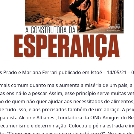
s Prado e Mariana Ferrari publicado em Istoé – 14/05/21 – 
mais comum quanto mais aumenta a miséria de um país, a d
s ensiná-lo a pescar. Assim, esse princípio serve muitas vez
mo de quem não quer ajudar aos necessitados de alimentos
e tudo isso, e aos precisados também de um abraço. A psi
paulista Alcione Albanesi, fundadora da ONG Amigos do B
 ecumenismo e determinação. Colocou o pé na estrada e inut
: “Como ensinar a pescar se o rio está seco?”. No caso de A