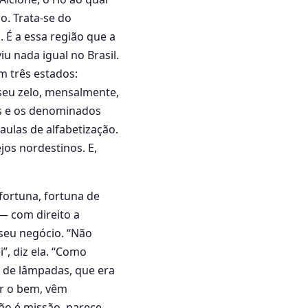
o. Trata-se do
 É a essa região que a
u nada igual no Brasil.
m três estados:
seu zelo, mensalmente,
os e os denominados
aulas de alfabetização.
jos nordestinos. E,
 fortuna, fortuna de
— com direito a
 seu negócio. “Não
”, diz ela. “Como
o de lâmpadas, que era
r o bem, vêm
ão é missão, parece