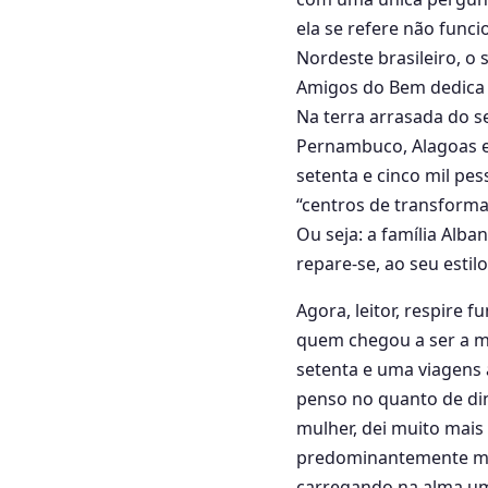
ela se refere não func
Nordeste brasileiro, o
Amigos do Bem dedica o
Na terra arrasada do se
Pernambuco, Alagoas e
setenta e cinco mil pe
“centros de transformaç
Ou seja: a família Alba
repare-se, ao seu estil
Agora, leitor, respire 
quem chegou a ser a ma
setenta e uma viagens 
penso no quanto de din
mulher, dei muito mais
predominantemente ma
carregando na alma um 