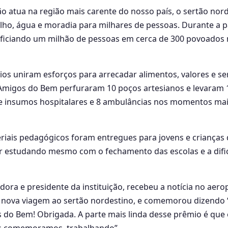
ão atua na região mais carente do nosso país, o sertão nor
lho, água e moradia para milhares de pessoas. Durante a p
eficiando um milhão de pessoas em cerca de 300 povoados 
ios uniram esforços para arrecadar alimentos, valores e se
 Amigos do Bem perfuraram 10 poços artesianos e levaram 1
 e insumos hospitalares e 8 ambulâncias nos momentos mais 
eriais pedagógicos foram entregues para jovens e crianças
 estudando mesmo com o fechamento das escolas e a difi
dora e presidente da instituição, recebeu a notícia no aer
nova viagem ao sertão nordestino, e comemorou dizendo 
 do Bem! Obrigada. A parte mais linda desse prêmio é que
ós comemoramos, trabalhando”.